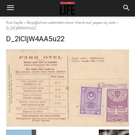
Ana Sayfa
Beyoğlu’nun vaktinden önce ‘check out’ yapan üç oteli
D_2ICljW4AA5u22
D_2ICljW4AA5u22