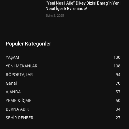
“Yeni Nesil Aile” Dikey Dizisi Bmag’in Yeni
Nesil İçerik Evreninde!
Ekim 3, 2025
Popüler Kategoriler
YAŞAM
130
YENİ MEKANLAR
108
RÖPORTAJLAR
94
Genel
70
AJANDA
57
YEME & İÇME
50
BERNA ABİK
34
ŞEHİR REHBERİ
27