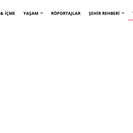
 & İÇME
YAŞAM
RÖPORTAJLAR
ŞEHİR REHBERİ