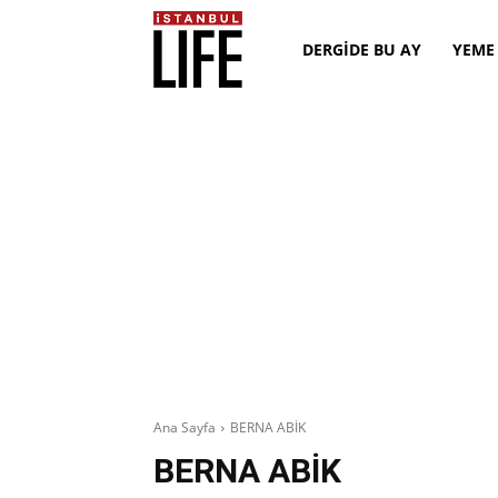
DERGİDE BU AY
YEME
Ana Sayfa
BERNA ABİK
BERNA ABİK