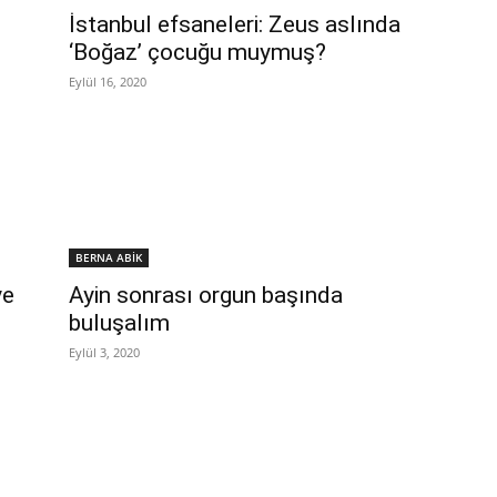
İstanbul efsaneleri: Zeus aslında
‘Boğaz’ çocuğu muymuş?
Eylül 16, 2020
BERNA ABİK
ye
Ayin sonrası orgun başında
buluşalım
Eylül 3, 2020