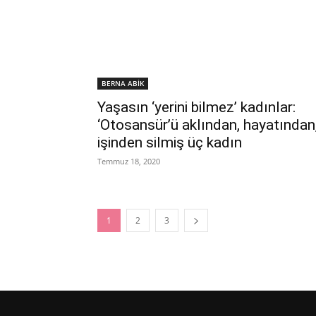
BERNA ABİK
Yaşasın ‘yerini bilmez’ kadınlar:
‘Otosansür’ü aklından, hayatından
işinden silmiş üç kadın
Temmuz 18, 2020
1
2
3