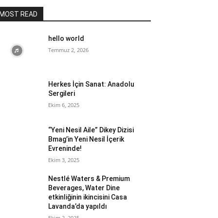
MOST READ
hello world
Temmuz 2, 2026
Herkes İçin Sanat: Anadolu
Sergileri
Ekim 6, 2025
“Yeni Nesil Aile” Dikey Dizisi
Bmag’in Yeni Nesil İçerik
Evreninde!
Ekim 3, 2025
Nestlé Waters & Premium
Beverages, Water Dine
etkinliğinin ikincisini Casa
Lavanda’da yapıldı
Ekim 2, 2025