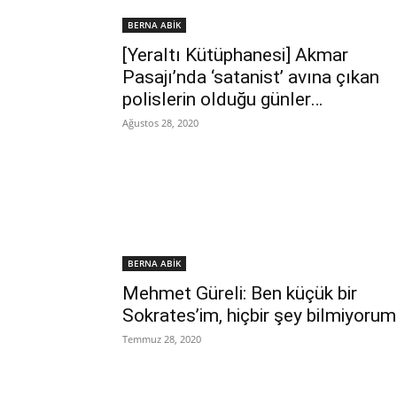
BERNA ABİK
[Yeraltı Kütüphanesi] Akmar
Pasajı’nda ‘satanist’ avına çıkan
polislerin olduğu günler…
Ağustos 28, 2020
BERNA ABİK
Mehmet Güreli: Ben küçük bir
Sokrates’im, hiçbir şey bilmiyorum
Temmuz 28, 2020