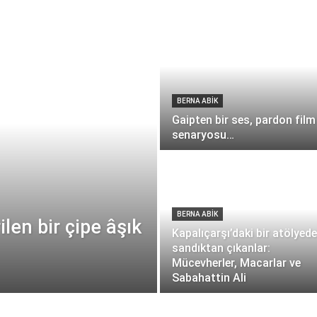
BERNA ABİK
Gaipten bir ses, pardon film
senaryosu…
BERNA ABİK
ilen bir çipe âşık
Kapalıçarşı’daki bir atölyede
sandıktan çıkanlar:
Mücevherler, Macarlar ve
Sabahattin Ali