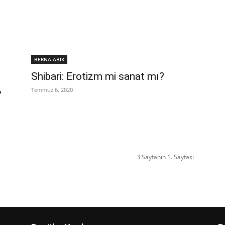
BERNA ABİK
Shibari: Erotizm mi sanat mı?
,
Temmuz 6, 2020
3 Sayfanın 1. Sayfası