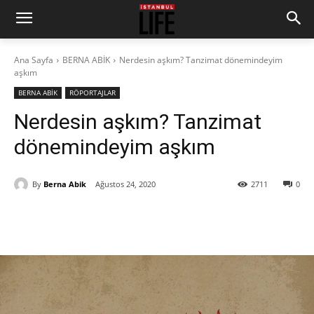
Ana Sayfa
BERNA ABİK
Nerdesin aşkım? Tanzimat dönemindeyim
aşkım
BERNA ABİK
RÖPORTAJLAR
Nerdesin aşkım? Tanzimat
dönemindeyim aşkım
By
Berna Abik
Ağustos 24, 2020
2711
0