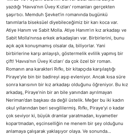
yazdığı ‘Havva’nın Üvey Kızları’ romanları gerçekten
şaşırtıcı. Memduh Şevket’in romanında bugünkü
tanımlarla biseksüel diyebileceğimiz bir karı koca var.
Atiye Hanım ve Sabit Molla. Atiye Hanım’ın kız arkadaşı ve
Sabit Molla’nınsa erkek arkadaşları var. Birbirlerini, bunu
açık açık konuşmamış olsalar da, biliyorlar. Yani
birbirlerine karşı anlayışlı, göstermelik evlilik yapmış bir
çift! ‘Havva’nın Üvey Kızları’ da çok özel bir roman.
Romanın ana karakteri Rıfkı, bir kitapçıda karşılaştığı
Piraye’yle bin bir badireyi aşıp evleniyor. Ancak kısa süre
sonra karısının bir kız arkadaşı olduğunu öğreniyor. Bu kız
arkadaş, Piraye’nin bir an bile yanından ayrılmayan
Neriman’dan başkası da değil üstelik. Meğer bu iki kadın
okul yıllarından beri sevgililermiş. Rıfkı, Piraye’yi o kadar
çok seviyor ki, büyük dramlar yaratmadan, kıyametler
kopartmadan, eşcinselliğin ne menem bir şey olduğunu
anlamaya çalışarak yaklaşıyor olaya. Ve sonunda…