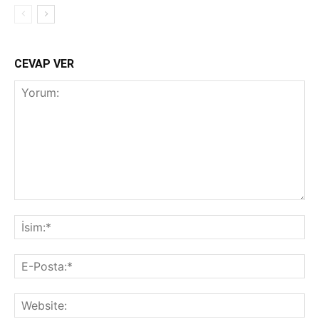
CEVAP VER
Yorum:
İsi
E-
Pos
Web