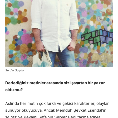
Serdar Soydan
Derlediğiniz metinler arasında sizi şaşırtan bir yazar
oldu mu?
Aslında her metin çok farklı ve çekici karakterler, olaylar
sunuyor okuyucuya. Ancak Memduh Şevket Esendal’ın
‘Miras’ ve Peyami Safa’nın Server Bedi takma adıyla