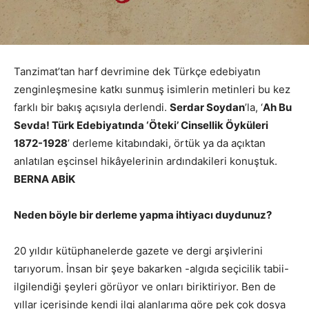
Tanzimat’tan harf devrimine dek Türkçe edebiyatın
zenginleşmesine katkı sunmuş isimlerin metinleri bu kez
farklı bir bakış açısıyla derlendi.
Serdar Soydan
’la, ‘
Ah Bu
Sevda! Türk Edebiyatında ‘Öteki’ Cinsellik Öyküleri
1872-1928
’ derleme kitabındaki, örtük ya da açıktan
anlatılan eşcinsel hikâyelerinin ardındakileri konuştuk.
BERNA ABİK
Neden böyle bir derleme yapma ihtiyacı duydunuz?
20 yıldır kütüphanelerde gazete ve dergi arşivlerini
tarıyorum. İnsan bir şeye bakarken -algıda seçicilik tabii-
ilgilendiği şeyleri görüyor ve onları biriktiriyor. Ben de
yıllar içerisinde kendi ilgi alanlarıma göre pek çok dosya