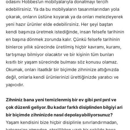
odasını Hobbes’un mobilyalarıyla donatmayı tercih
edebilirsiniz. Ya da bu mobilyaların tasarımlarından yola
çıkarak, onların üstüne koyarak ya da onları melezleyerek
yeni hazır ürünler elde edebilirsiniz. Her şeyi baştan
kendi başınıza üretmek istediğinde, insan felsefe tarihinin
en başına dönmek zorunda kalır. Çünkü felsefe tarihinin
binlerce yıllık sürecinde üretilmiş hiçbir kavramı, kuramı,
tartışmayı bilmiyor olacaktır ve bir kişinin tüm bunları
kısıtlı bir yaşam sürecinde bulması söz konusu olamaz.
Okumak, onları itaatkâr bir biçimde zihninize attığınızda
değil, onlarla kendi ürünlerinizi ürettiğinizde yaratıcı ve
yapıcıdır.
Zihniniz bana yeni temizlenmiş bir ev gibi pırıl pırıl ve
çok düzenli geliyor. Bu kadar farklı disiplinden bilgiyi ari
bir biçimde zihninizde nasıl depolayabiliyorsunuz?
Yaşam kendisini bize hiçbir disiplinle sınırlandırmadan,
kategorize etmeden, sterillikten uzak bir şekilde boca