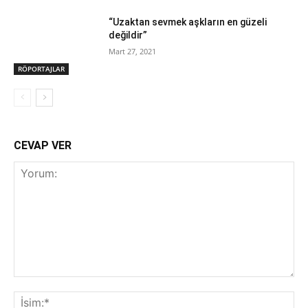
“Uzaktan sevmek aşkların en güzeli
değildir”
Mart 27, 2021
RÖPORTAJLAR
CEVAP VER
Yorum:
İsi