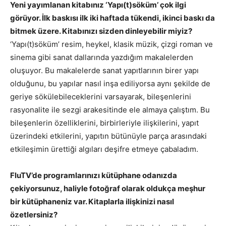
Yeni yayımlanan kitabınız ‘Yapı(t)söküm’ çok ilgi
görüyor. İlk baskısı ilk iki haftada tükendi, ikinci baskı da
bitmek üzere. Kitabınızı sizden dinleyebilir miyiz?
‘Yapı(t)söküm’ resim, heykel, klasik müzik, çizgi roman ve
sinema gibi sanat dallarında yazdığım makalelerden
oluşuyor. Bu makalelerde sanat yapıtlarının birer yapı
olduğunu, bu yapılar nasıl inşa ediliyorsa aynı şekilde de
geriye sökülebileceklerini varsayarak, bileşenlerini
rasyonalite ile sezgi arakesitinde ele almaya çalıştım. Bu
bileşenlerin özelliklerini, birbirleriyle ilişkilerini, yapıt
üzerindeki etkilerini, yapıtın bütünüyle parça arasındaki
etkileşimin ürettiği algıları deşifre etmeye çabaladım.
FluTV’de programlarınızı kütüphane odanızda
çekiyorsunuz, haliyle fotoğraf olarak oldukça meşhur
bir kütüphaneniz var. Kitaplarla ilişkinizi nasıl
özetlersiniz?