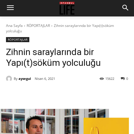
Ana Sayfa
RÖPORTAJLAR
Zihnin saraylarında bir Yapı(t)söküm
yolculuğu
RÖPORTAJLAR
Zihnin saraylarında bir
Yapı(t)söküm yolculuğu
By
aysegul
Nisan 6, 2021
15622
0