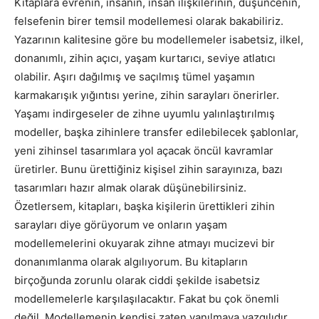
Kitaplara evrenin, insanın, insan ilişkilerinin, düşüncenin,
felsefenin birer temsil modellemesi olarak bakabiliriz.
Yazarının kalitesine göre bu modellemeler isabetsiz, ilkel,
donanımlı, zihin açıcı, yaşam kurtarıcı, seviye atlatıcı
olabilir. Aşırı dağılmış ve saçılmış tümel yaşamın
karmakarışık yığıntısı yerine, zihin sarayları önerirler.
Yaşamı indirgeseler de zihne uyumlu yalınlaştırılmış
modeller, başka zihinlere transfer edilebilecek şablonlar,
yeni zihinsel tasarımlara yol açacak öncül kavramlar
üretirler. Bunu ürettiğiniz kişisel zihin sarayınıza, bazı
tasarımları hazır almak olarak düşünebilirsiniz.
Özetlersem, kitapları, başka kişilerin ürettikleri zihin
sarayları diye görüyorum ve onların yaşam
modellemelerini okuyarak zihne atmayı mucizevi bir
donanımlanma olarak algılıyorum. Bu kitapların
birçoğunda zorunlu olarak ciddi şekilde isabetsiz
modellemelerle karşılaşılacaktır. Fakat bu çok önemli
değil. Modellemenin kendisi zaten yanılmaya yazgılıdır.