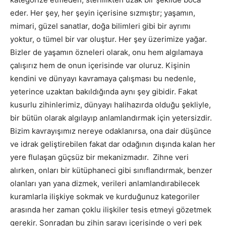
eder. Her şey, her şeyin içerisine sızmıştır; yaşamın,
mimari, güzel sanatlar, doğa bilimleri gibi bir ayrımı
yoktur, o tümel bir var oluştur. Her şey üzerimize yağar.
Bizler de yaşamın özneleri olarak, onu hem algılamaya
çalışırız hem de onun içerisinde var oluruz. Kişinin
kendini ve dünyayı kavramaya çalışması bu nedenle,
yeterince uzaktan bakıldığında aynı şey gibidir. Fakat
kusurlu zihinlerimiz, dünyayı halihazırda olduğu şekliyle,
bir bütün olarak algılayıp anlamlandırmak için yetersizdir.
Bizim kavrayışımız nereye odaklanırsa, ona dair düşünce
ve idrak geliştirebilen fakat dar odağının dışında kalan her
yere flulaşan güçsüz bir mekanizmadır.
Zihne veri
alırken, onları bir kütüphaneci gibi sınıflandırmak, benzer
olanları yan yana dizmek, verileri anlamlandırabilecek
kuramlarla ilişkiye sokmak ve kurduğunuz kategoriler
arasında her zaman çoklu ilişkiler tesis etmeyi gözetmek
gerekir. Sonradan bu zihin sarayı içerisinde o veri pek