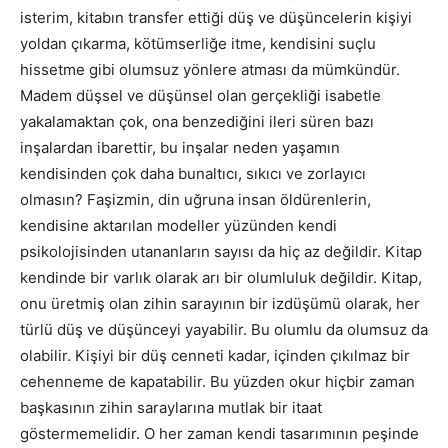
isterim, kitabın transfer ettiği düş ve düşüncelerin kişiyi
yoldan çıkarma, kötümserliğe itme, kendisini suçlu
hissetme gibi olumsuz yönlere atması da mümkündür.
Madem düşsel ve düşünsel olan gerçekliği isabetle
yakalamaktan çok, ona benzediğini ileri süren bazı
inşalardan ibarettir, bu inşalar neden yaşamın
kendisinden çok daha bunaltıcı, sıkıcı ve zorlayıcı
olmasın? Faşizmin, din uğruna insan öldürenlerin,
kendisine aktarılan modeller yüzünden kendi
psikolojisinden utananların sayısı da hiç az değildir. Kitap
kendinde bir varlık olarak arı bir olumluluk değildir. Kitap,
onu üretmiş olan zihin sarayının bir izdüşümü olarak, her
türlü düş ve düşünceyi yayabilir. Bu olumlu da olumsuz da
olabilir. Kişiyi bir düş cenneti kadar, içinden çıkılmaz bir
cehenneme de kapatabilir. Bu yüzden okur hiçbir zaman
başkasının zihin saraylarına mutlak bir itaat
göstermemelidir. O her zaman kendi tasarımının peşinde