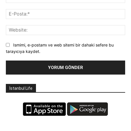
E-
Pos
Web
Ismimi, e-postamı ve web sitemi bir dahaki sefere bu
tarayıcıya kaydet.
İstanbul Life