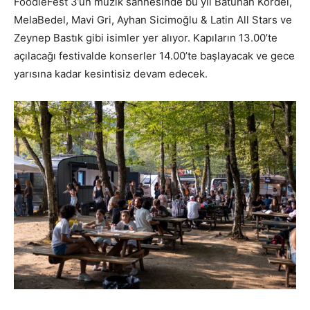
FoodieFest 3’ün müzik sahnesinde bu yıl Batuhan Kordel,
MelaBedel, Mavi Gri, Ayhan Sicimoğlu & Latin All Stars ve
Zeynep Bastık gibi isimler yer alıyor. Kapıların 13.00’te
açılacağı festivalde konserler 14.00’te başlayacak ve gece
yarısına kadar kesintisiz devam edecek.