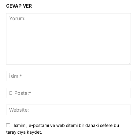
CEVAP VER
Yorum:
İsi
E-
Pos
Web
Ismimi, e-postamı ve web sitemi bir dahaki sefere bu
tarayıcıya kaydet.