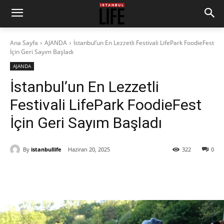
Ana Sayfa
AJANDA
İstanbul’un En Lezzetli Festivali LifePark FoodieFest
İçin Geri Sayım Başladı
AJANDA
İstanbul’un En Lezzetli
Festivali LifePark FoodieFest
İçin Geri Sayım Başladı
By
istanbullife
Haziran 20, 2025
322
0