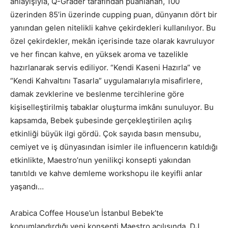
anlayışıyla, Q-Grader tarafından puanlanan, 100
üzerinden 85’in üzerinde cupping puan, dünyanın dört bir
yanından gelen nitelikli kahve çekirdekleri kullanılıyor. Bu
özel çekirdekler, mekân içerisinde taze olarak kavruluyor
ve her fincan kahve, en yüksek aroma ve tazelikle
hazırlanarak servis ediliyor. “Kendi Kaseni Hazırla” ve
“Kendi Kahvaltını Tasarla” uygulamalarıyla misafirlere,
damak zevklerine ve beslenme tercihlerine göre
kişiselleştirilmiş tabaklar oluşturma imkânı sunuluyor. Bu
kapsamda, Bebek şubesinde gerçekleştirilen açılış
etkinliği büyük ilgi gördü. Çok sayıda basın mensubu,
cemiyet ve iş dünyasından isimler ile influencerın katıldığı
etkinlikte, Maestro’nun yenilikçi konsepti yakından
tanıtıldı ve kahve demleme workshopu ile keyifli anlar
yaşandı…
Arabica Coffee House’un İstanbul Bebek’te
konumlandırdığı yeni konsepti Maestro açılışında, DJ