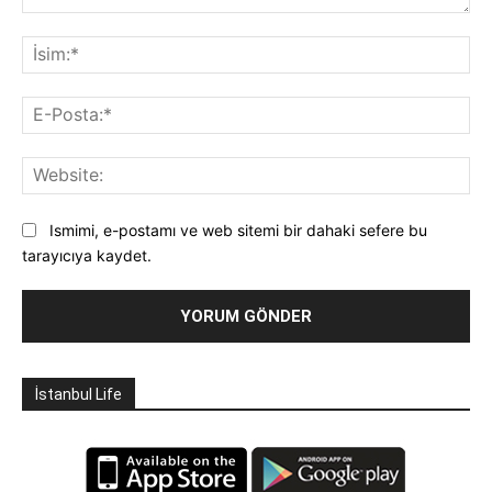
Yorum:
İsi
E-
Pos
Web
Ismimi, e-postamı ve web sitemi bir dahaki sefere bu
tarayıcıya kaydet.
İstanbul Life