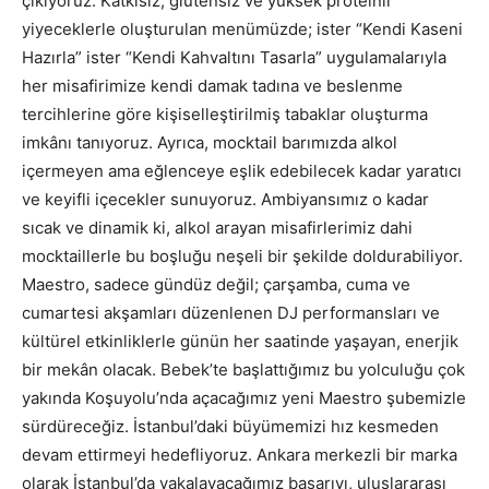
çıkıyoruz. Katkısız, glutensiz ve yüksek proteinli
yiyeceklerle oluşturulan menümüzde; ister “Kendi Kaseni
Hazırla” ister “Kendi Kahvaltını Tasarla” uygulamalarıyla
her misafirimize kendi damak tadına ve beslenme
tercihlerine göre kişiselleştirilmiş tabaklar oluşturma
imkânı tanıyoruz. Ayrıca, mocktail barımızda alkol
içermeyen ama eğlenceye eşlik edebilecek kadar yaratıcı
ve keyifli içecekler sunuyoruz. Ambiyansımız o kadar
sıcak ve dinamik ki, alkol arayan misafirlerimiz dahi
mocktaillerle bu boşluğu neşeli bir şekilde doldurabiliyor.
Maestro, sadece gündüz değil; çarşamba, cuma ve
cumartesi akşamları düzenlenen DJ performansları ve
kültürel etkinliklerle günün her saatinde yaşayan, enerjik
bir mekân olacak. Bebek’te başlattığımız bu yolculuğu çok
yakında Koşuyolu’nda açacağımız yeni Maestro şubemizle
sürdüreceğiz. İstanbul’daki büyümemizi hız kesmeden
devam ettirmeyi hedefliyoruz. Ankara merkezli bir marka
olarak İstanbul’da yakalayacağımız başarıyı, uluslararası