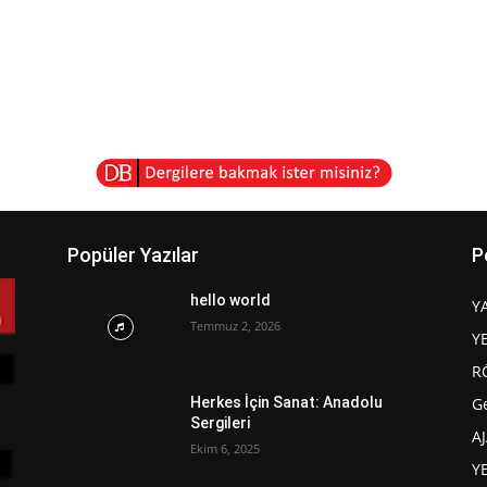
Popüler Yazılar
P
hello world
Y
Temmuz 2, 2026
Y
R
G
Herkes İçin Sanat: Anadolu
Sergileri
A
Ekim 6, 2025
Y