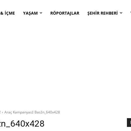
 & İÇME
YAŞAM
RÖPORTAJLAR
ŞEHİR REHBERİ
!
Araç Kampanyasž Basžn_640x428
žn_640x428