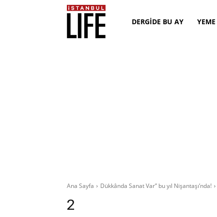
DERGİDE BU AY
YEME
Ana Sayfa
Dükkânda Sanat Var” bu yıl Nişantaşı’nda!
2