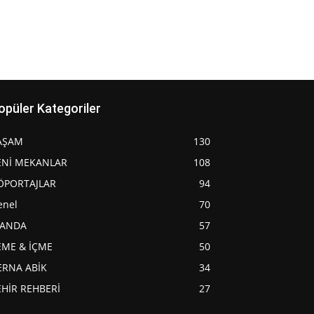
opüler Kategoriler
AŞAM
130
ENİ MEKANLAR
108
ÖPORTAJLAR
94
enel
70
JANDA
57
EME & İÇME
50
ERNA ABİK
34
EHİR REHBERİ
27