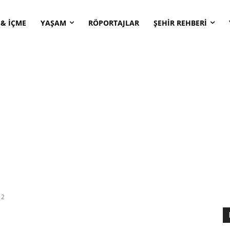
 & İÇME
YAŞAM
RÖPORTAJLAR
ŞEHİR REHBERİ
2