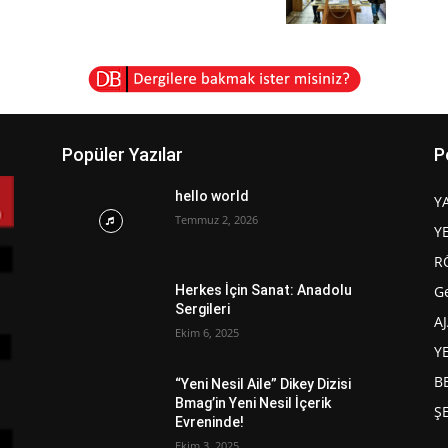
Popüler Yazılar
P
hello world
Y
Temmuz 2, 2026
Y
R
G
Herkes İçin Sanat: Anadolu
Sergileri
A
Ekim 6, 2025
Y
B
“Yeni Nesil Aile” Dikey Dizisi
Bmag’in Yeni Nesil İçerik
Ş
Evreninde!
Ekim 3, 2025