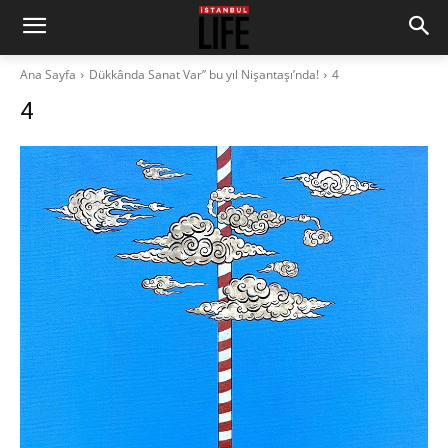
Ana Sayfa
Dükkânda Sanat Var” bu yıl Nişantaşı’nda!
4
4