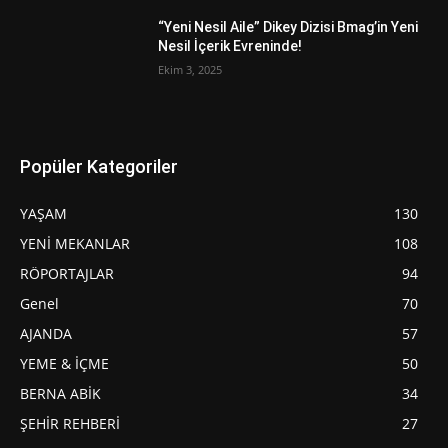
“Yeni Nesil Aile” Dikey Dizisi Bmag’in Yeni
Nesil İçerik Evreninde!
Ekim 3, 2025
Popüler Kategoriler
YAŞAM
130
YENİ MEKANLAR
108
RÖPORTAJLAR
94
Genel
70
AJANDA
57
YEME & İÇME
50
BERNA ABİK
34
ŞEHİR REHBERİ
27