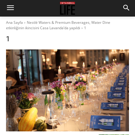
Ana Sayfa
Nestlé Waters & Premium Beverages, Water Dine
etkinliğinin ikincisini Casa Lavanda’da yapıldı
1
1