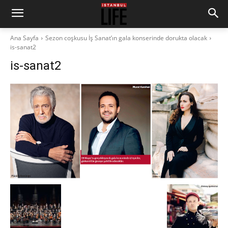
Ana Sayfa
Sezon coşkusu İş Sanat’ın gala konserinde dorukta olacak
is-sanat2
is-sanat2