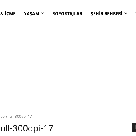
 & İÇME
YAŞAM
RÖPORTAJLAR
ŞEHİR REHBERİ
port-full-300dpi-17
ull-300dpi-17