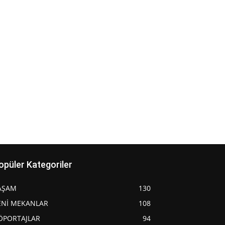
opüler Kategoriler
AŞAM
130
ENİ MEKANLAR
108
ÖPORTAJLAR
94