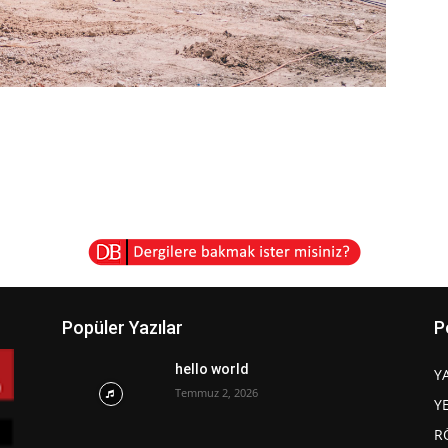
Popüler Yazılar
P
hello world
Y
Temmuz 2, 2026
Y
R