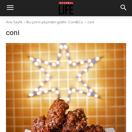
Ana Sayfa
Bu çıtırın peşinden gidilir: Coni&Co.
coni
coni