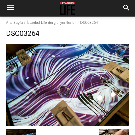
Ana Sayfa
İstanbul Life dergisi yenilendi!
DSC03264
DSC03264