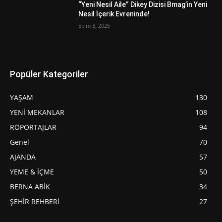
“Yeni Nesil Aile” Dikey Dizisi Bmag’in Yeni
Nesil İçerik Evreninde!
Ekim 3, 2025
Popüler Kategoriler
YAŞAM
130
YENİ MEKANLAR
108
RÖPORTAJLAR
94
Genel
70
AJANDA
57
YEME & İÇME
50
BERNA ABİK
34
ŞEHİR REHBERİ
27