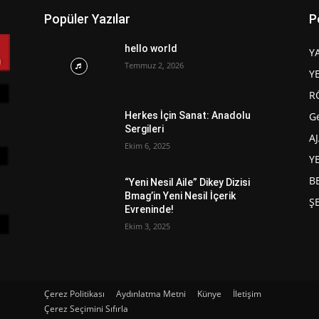
Popüler Yazılar
P
hello world
Y
Temmuz 2, 2026
Y
R
G
Herkes İçin Sanat: Anadolu
Sergileri
A
Ekim 6, 2025
Y
B
“Yeni Nesil Aile” Dikey Dizisi
Bmag’in Yeni Nesil İçerik
Ş
Evreninde!
Ekim 3, 2025
Çerez Politikası
Aydınlatma Metni
Künye
İletişim
Çerez Seçimini Sıfırla