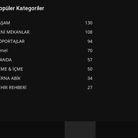
opüler Kategoriler
AŞAM
130
ENİ MEKANLAR
108
ÖPORTAJLAR
94
enel
70
JANDA
57
EME & İÇME
50
ERNA ABİK
34
EHİR REHBERİ
27