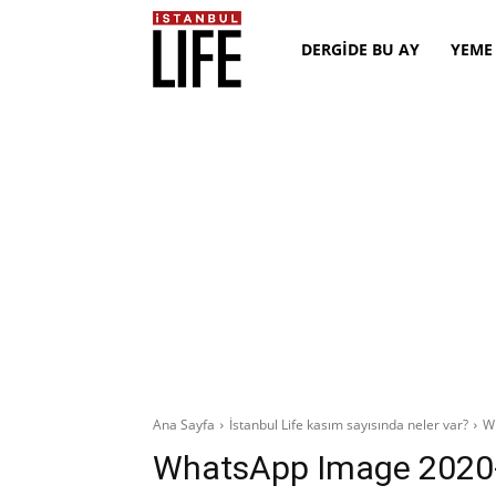
DERGİDE BU AY
YEME
Ana Sayfa
İstanbul Life kasım sayısında neler var?
W
WhatsApp Image 2020-