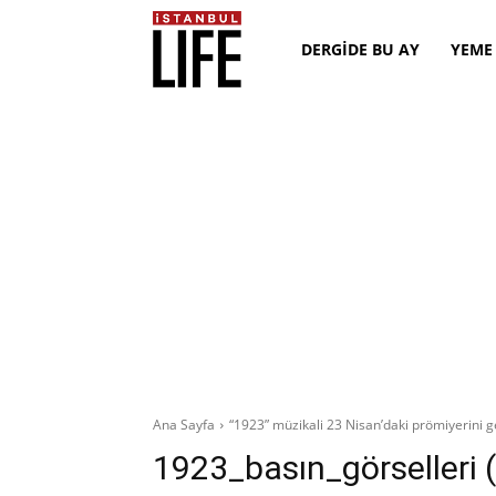
DERGİDE BU AY
YEME
Ana Sayfa
“1923” müzikali 23 Nisan’daki prömiyerini g
1923_basın_görselleri 