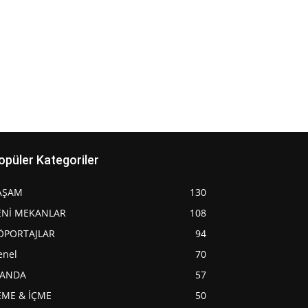
opüler Kategoriler
AŞAM
130
ENİ MEKANLAR
108
ÖPORTAJLAR
94
enel
70
JANDA
57
EME & İÇME
50