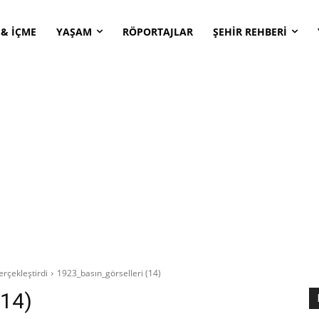
 & İÇME
YAŞAM
RÖPORTAJLAR
ŞEHİR REHBERİ
erçekleştirdi
1923_basın_görselleri (14)
(14)