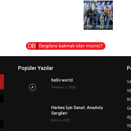
Popüler Yazılar
P
hello world
Y
Temmuz 2, 2026
Y
R
G
Herkes İçin Sanat: Anadolu
Sergileri
A
Ekim 6, 2025
Y