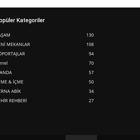
opüler Kategoriler
AŞAM
130
ENİ MEKANLAR
108
ÖPORTAJLAR
94
enel
70
JANDA
57
EME & İÇME
50
ERNA ABİK
34
EHİR REHBERİ
27