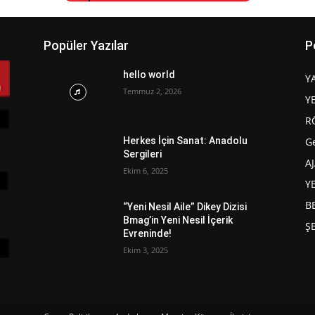
Popüler Yazılar
P
hello world
Y
Temmuz 2, 2026
Y
R
G
Herkes İçin Sanat: Anadolu
Sergileri
A
Ekim 6, 2025
Y
B
“Yeni Nesil Aile” Dikey Dizisi
Bmag’in Yeni Nesil İçerik
Ş
Evreninde!
Ekim 3, 2025