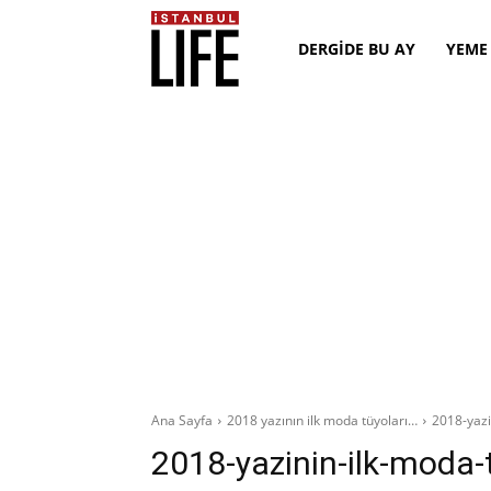
DERGİDE BU AY
YEME
Ana Sayfa
2018 yazının ilk moda tüyoları…
2018-yazi
2018-yazinin-ilk-moda-