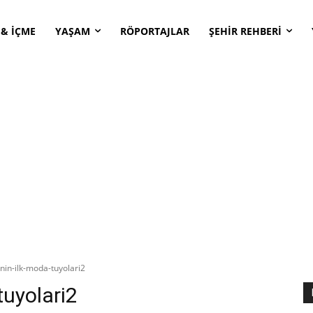
 & İÇME
YAŞAM
RÖPORTAJLAR
ŞEHİR REHBERİ
nin-ilk-moda-tuyolari2
tuyolari2