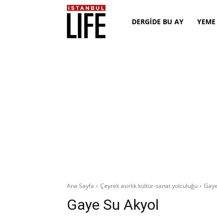
DERGİDE BU AY
YEME
Ana Sayfa
Çeyrek asırlık kültür-sanat yolculuğu
Gaye
Gaye Su Akyol