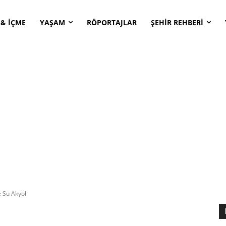
 & İÇME
YAŞAM
RÖPORTAJLAR
ŞEHİR REHBERİ
 Su Akyol