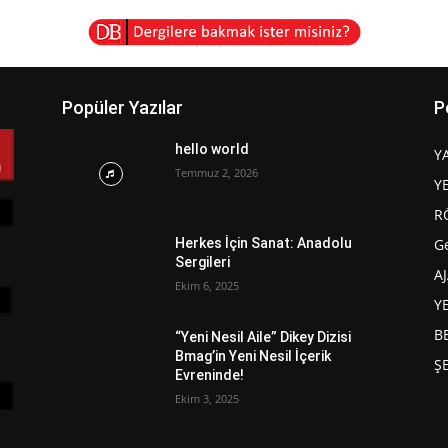
Popüler Yazılar
P
hello world
Y
Temmuz 2, 2026
Y
R
G
Herkes İçin Sanat: Anadolu
Sergileri
A
Ekim 6, 2025
Y
B
“Yeni Nesil Aile” Dikey Dizisi
Bmag’in Yeni Nesil İçerik
Ş
Evreninde!
Ekim 3, 2025