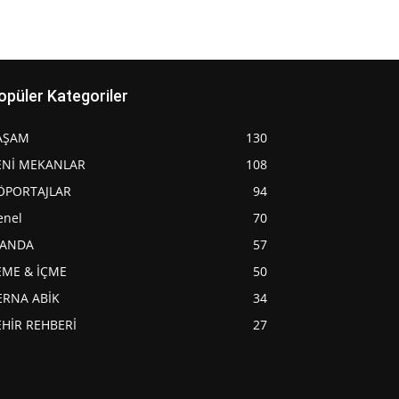
opüler Kategoriler
AŞAM
130
ENİ MEKANLAR
108
ÖPORTAJLAR
94
enel
70
JANDA
57
EME & İÇME
50
ERNA ABİK
34
EHİR REHBERİ
27