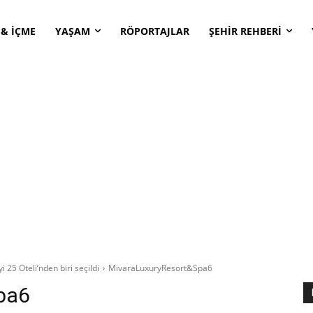
 & İÇME
YAŞAM
RÖPORTAJLAR
ŞEHİR REHBERİ
 25 Oteli’nden biri seçildi
MivaraLuxuryResort&Spa6
pa6