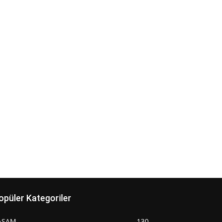
opüler Kategoriler
AŞAM
130