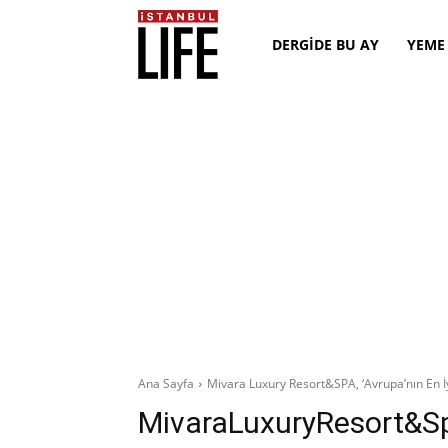
DERGİDE BU AY
YEME
Ana Sayfa
Mivara Luxury Resort&SPA, ‘Avrupa’nın En İyi
MivaraLuxuryResort&S