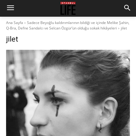
Ana Sayfa
Sadece Beyoğlu kaldırımlarının bildiği ve içinde Melike Şahin,
Q-Bra, Defne Sandalcı ve Selcan Özgür’ün olduğu sokak hikâyeleri
jilet
jilet