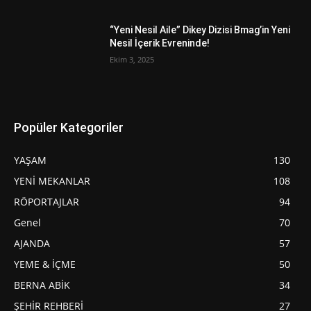
“Yeni Nesil Aile” Dikey Dizisi Bmag’in Yeni
Nesil İçerik Evreninde!
Ekim 3, 2025
Popüler Kategoriler
YAŞAM
130
YENİ MEKANLAR
108
RÖPORTAJLAR
94
Genel
70
AJANDA
57
YEME & İÇME
50
BERNA ABİK
34
ŞEHİR REHBERİ
27