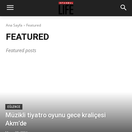
Ana Sayfa
Featured
FEATURED
Featured posts
EĞLENCE
Müzikli tiyatro oyunu gece kraliçesi
Akm’de