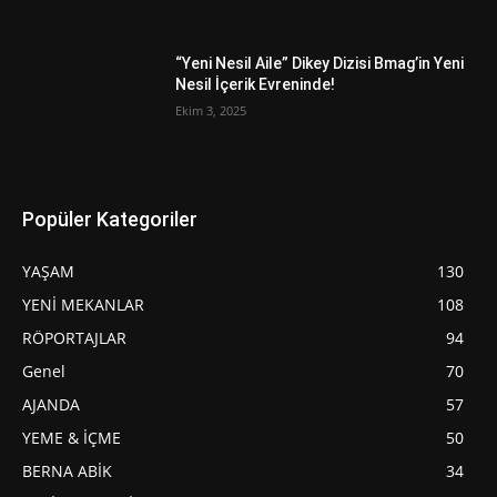
“Yeni Nesil Aile” Dikey Dizisi Bmag’in Yeni
Nesil İçerik Evreninde!
Ekim 3, 2025
Popüler Kategoriler
YAŞAM
130
YENİ MEKANLAR
108
RÖPORTAJLAR
94
Genel
70
AJANDA
57
YEME & İÇME
50
BERNA ABİK
34