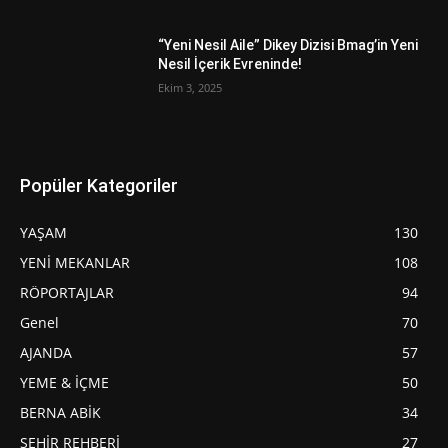
“Yeni Nesil Aile” Dikey Dizisi Bmag’in Yeni
Nesil İçerik Evreninde!
Ekim 3, 2025
Popüler Kategoriler
YAŞAM
130
YENİ MEKANLAR
108
RÖPORTAJLAR
94
Genel
70
AJANDA
57
YEME & İÇME
50
BERNA ABİK
34
ŞEHİR REHBERİ
27