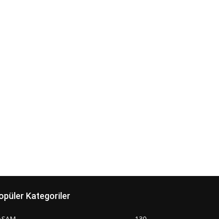
opüler Kategoriler
AŞAM
130