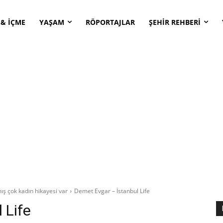
 & İÇME
YAŞAM
RÖPORTAJLAR
ŞEHİR REHBERİ
ış çok kadın hikayesi var
Demet Evgar – İstanbul Life
 Life