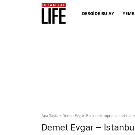
DERGİDE BU AY
YEME
Ana Sayfa
Demet Evgar: Bu ülkede toprak altında kalm
Demet Evgar – İstanbul