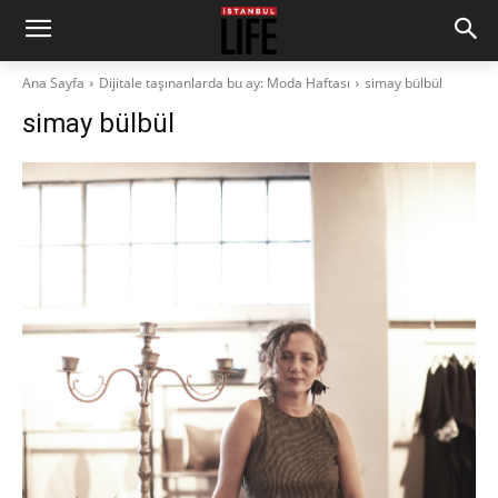
Ana Sayfa
Dijitale taşınanlarda bu ay: Moda Haftası
simay bülbül
simay bülbül