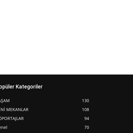
opüler Kategoriler
AŞAM
130
ENİ MEKANLAR
108
ÖPORTAJLAR
94
enel
70