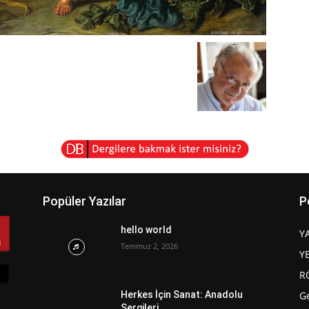
Popüler Yazılar
P
hello world
Y
Temmuz 2, 2026
Y
R
G
Herkes İçin Sanat: Anadolu
Sergileri