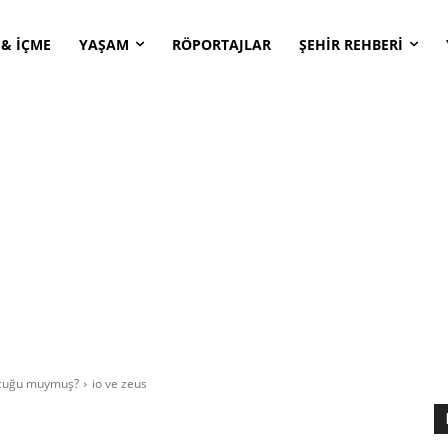
 & İÇME
YAŞAM
RÖPORTAJLAR
ŞEHİR REHBERİ
çocuğu muymuş?
io ve zeus