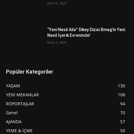
Ekim 6, 2025
“Yeni Nesil Aile” Dikey Dizisi Bmag’in Yeni
Nesil İçerik Evreninde!
Ekim 3, 2025
Popüler Kategoriler
YAŞAM
130
YENİ MEKANLAR
108
RÖPORTAJLAR
94
Genel
70
AJANDA
57
YEME & İÇME
50