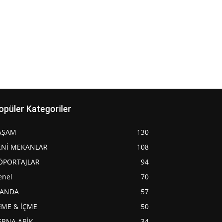
opüler Kategoriler
AŞAM
130
ENİ MEKANLAR
108
ÖPORTAJLAR
94
enel
70
JANDA
57
EME & İÇME
50
ERNA ABİK
34