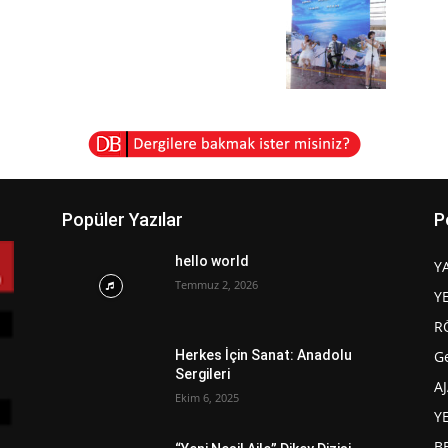
Popüler Yazılar
P
hello world
Y
Temmuz 2, 2026
Y
R
G
Herkes İçin Sanat: Anadolu
Sergileri
A
Ekim 6, 2025
Y
B