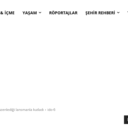
 & İÇME
YAŞAM
RÖPORTAJLAR
ŞEHİR REHBERİ
 düzenlediği lansmanla kutladı
ido-6