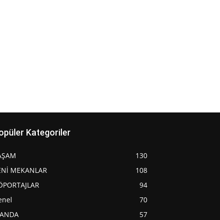
opüler Kategoriler
AŞAM
130
ENİ MEKANLAR
108
ÖPORTAJLAR
94
enel
70
JANDA
57