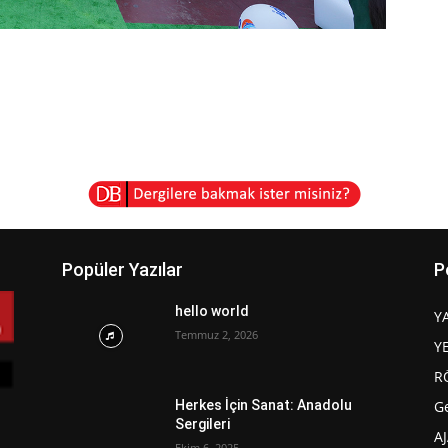
Popüler Yazılar
P
hello world
Y
Temmuz 2, 2026
Y
R
G
Herkes İçin Sanat: Anadolu
Sergileri
A
Ekim 6, 2025