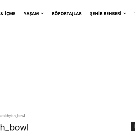
 & İÇME
YAŞAM
RÖPORTAJLAR
ŞEHİR REHBERİ
ealthyish_bowl
sh_bowl