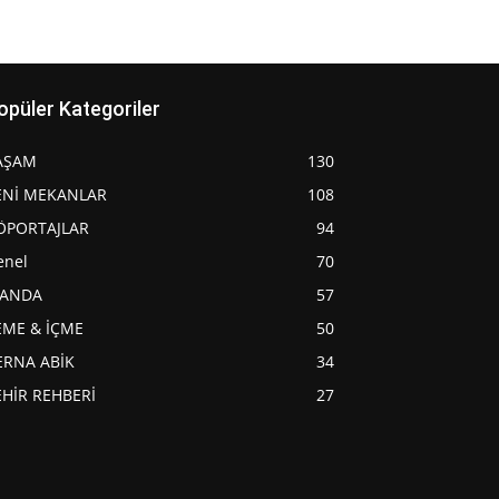
opüler Kategoriler
AŞAM
130
ENİ MEKANLAR
108
ÖPORTAJLAR
94
enel
70
JANDA
57
EME & İÇME
50
ERNA ABİK
34
EHİR REHBERİ
27