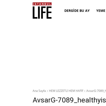
DERGİDE BU AY
YEME
Ana Sayfa
HEM LEZZETLİ HEM HAFİF
AvsarG-7089_h
AvsarG-7089_healthyi