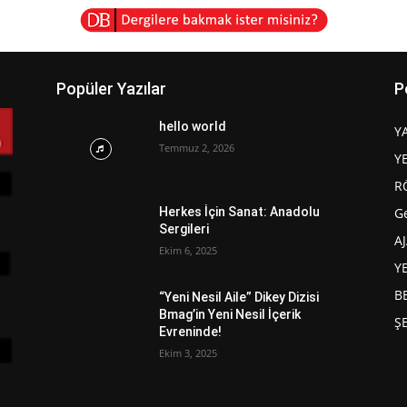
Popüler Yazılar
P
hello world
Y
Temmuz 2, 2026
Y
R
G
Herkes İçin Sanat: Anadolu
Sergileri
A
Ekim 6, 2025
Y
B
“Yeni Nesil Aile” Dikey Dizisi
Bmag’in Yeni Nesil İçerik
Ş
Evreninde!
Ekim 3, 2025