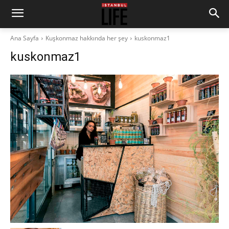
Ana Sayfa
Kuşkonmaz hakkında her şey
kuskonmaz1
kuskonmaz1