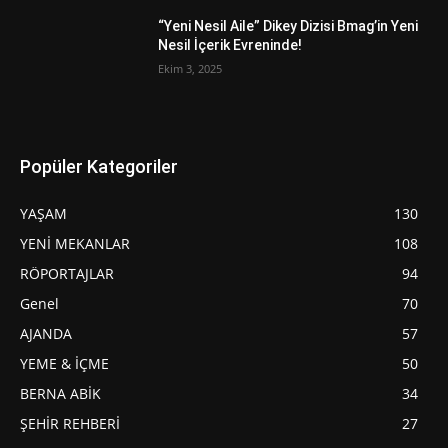
“Yeni Nesil Aile” Dikey Dizisi Bmag’in Yeni
Nesil İçerik Evreninde!
Ekim 3, 2025
Popüler Kategoriler
YAŞAM
130
YENİ MEKANLAR
108
RÖPORTAJLAR
94
Genel
70
AJANDA
57
YEME & İÇME
50
BERNA ABİK
34
ŞEHİR REHBERİ
27