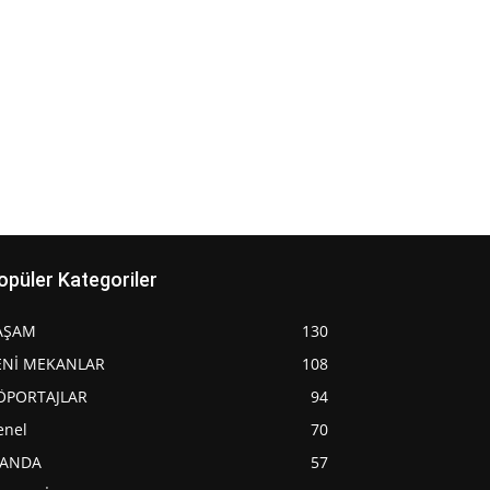
opüler Kategoriler
AŞAM
130
ENİ MEKANLAR
108
ÖPORTAJLAR
94
enel
70
JANDA
57