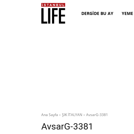
DERGİDE BU AY
YEME
Ana Sayfa
ŞIK İTALYAN
AvsarG-3381
AvsarG-3381