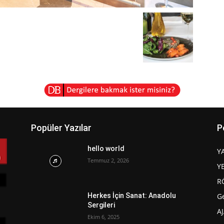
Popüler Yazılar
P
hello world
Y
Temmuz 2, 2026
Y
R
G
Herkes İçin Sanat: Anadolu
Sergileri
A
Ekim 6, 2025