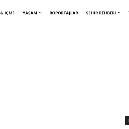
 & İÇME
YAŞAM
RÖPORTAJLAR
ŞEHİR REHBERİ