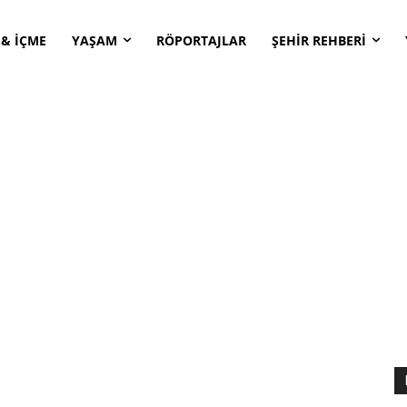
 & İÇME
YAŞAM
RÖPORTAJLAR
ŞEHİR REHBERİ