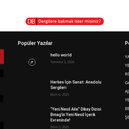
Popüler Yazılar
P
hello world
Y
Temmuz 2, 2026
Y
R
G
Herkes İçin Sanat: Anadolu
Sergileri
A
Ekim 6, 2025
Y
B
“Yeni Nesil Aile” Dikey Dizisi
Bmag’in Yeni Nesil İçerik
Ş
Evreninde!
Ekim 3, 2025