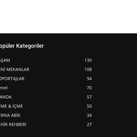
opüler Kategoriler
AŞAM
130
ENİ MEKANLAR
108
ÖPORTAJLAR
94
enel
70
JANDA
57
EME & İÇME
50
ERNA ABİK
34
EHİR REHBERİ
27