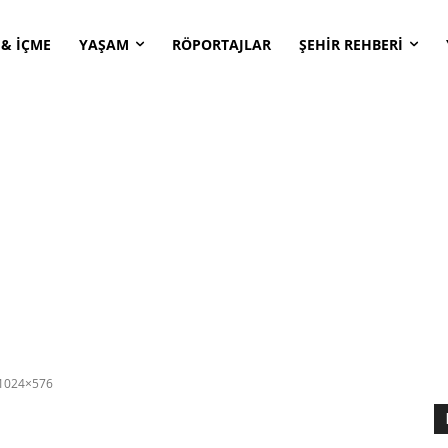
 & İÇME
YAŞAM
RÖPORTAJLAR
ŞEHİR REHBERİ
-1024×576