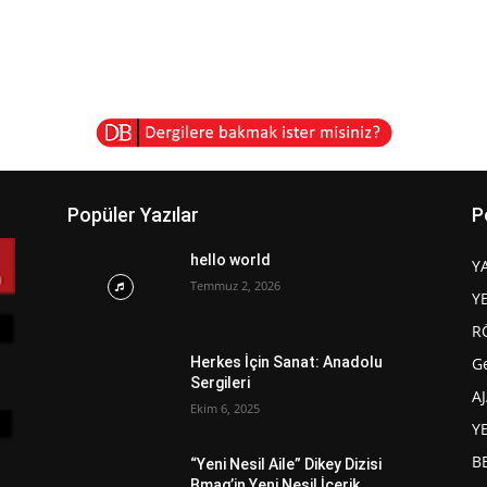
Popüler Yazılar
P
hello world
Y
Temmuz 2, 2026
Y
R
G
Herkes İçin Sanat: Anadolu
Sergileri
A
Ekim 6, 2025
Y
B
“Yeni Nesil Aile” Dikey Dizisi
Bmag’in Yeni Nesil İçerik