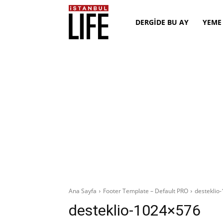
DERGİDE BU AY
YEME
Ana Sayfa
Footer Template – Default PRO
desteklio
desteklio-1024×576