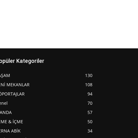
opüler Kategoriler
AŞAM
130
ENİ MEKANLAR
108
ÖPORTAJLAR
94
enel
70
JANDA
57
EME & İÇME
50
ERNA ABİK
34