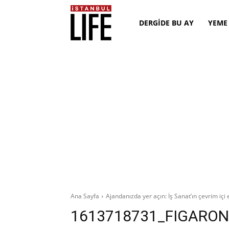
DERGİDE BU AY
YEME
Ana Sayfa
Ajandanızda yer açın: İş Sanat’ın çevrim içi e
1613718731_FIGARON