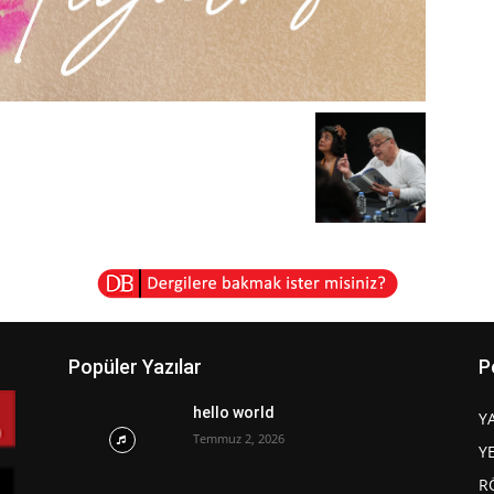
Popüler Yazılar
P
hello world
Y
Temmuz 2, 2026
Y
R