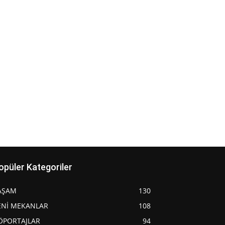
opüler Kategoriler
AŞAM
130
ENİ MEKANLAR
108
ÖPORTAJLAR
94