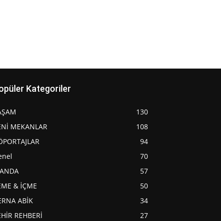
opüler Kategoriler
AŞAM
130
ENİ MEKANLAR
108
ÖPORTAJLAR
94
enel
70
JANDA
57
EME & İÇME
50
ERNA ABİK
34
EHİR REHBERİ
27