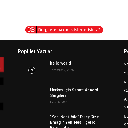
Popüler Yazılar
P
hello world
Y
Temmuz 2, 2026
Y
R
G
Herkes İçin Sanat: Anadolu
Sergileri
A
Ekim 6, 2025
Y
B
“Yeni Nesil Aile” Dikey Dizisi
Bmag’in Yeni Nesil İçerik
Ş
Evreninde!