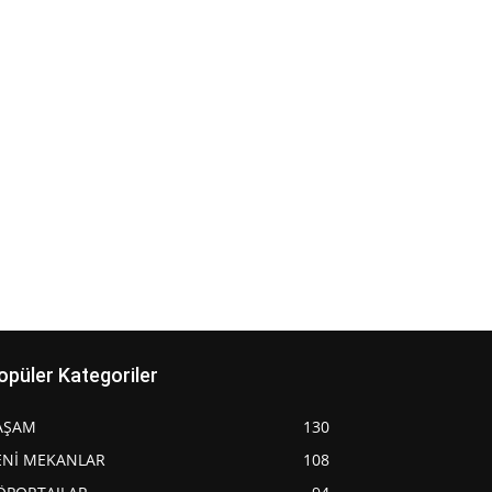
opüler Kategoriler
AŞAM
130
ENİ MEKANLAR
108