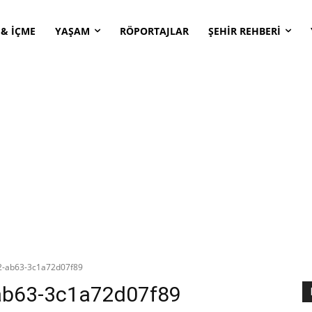
 & İÇME
YAŞAM
RÖPORTAJLAR
ŞEHİR REHBERİ
2-ab63-3c1a72d07f89
ab63-3c1a72d07f89