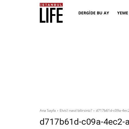
DERGİDE BU AY
YEME
Ana Sayfa
Elvis’i nasıl bilirsiniz?
d717b61d-c09a-4ec
d717b61d-c09a-4ec2-