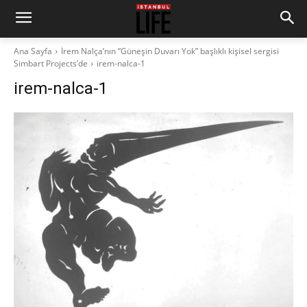
Ana Sayfa
İrem Nalça’nın “Güneşin Duvarı Yok” başlıklı kişisel sergisi
Simbart Projects’de
irem-nalca-1
irem-nalca-1