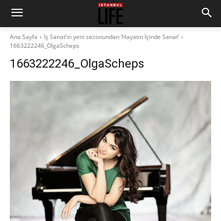
Ana Sayfa
İş Sanat’ın yeni sezonundan ‘Hayatın İçinde Sanat’
1663222246_OlgaScheps
1663222246_OlgaScheps