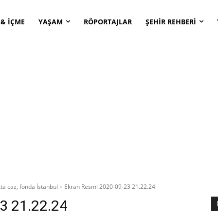
 & İÇME
YAŞAM
RÖPORTAJLAR
ŞEHİR REHBERİ
kta caz, fonda İstanbul
Ekran Resmi 2020-09-23 21.22.24
3 21.22.24