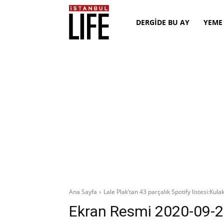
DERGİDE BU AY
YEME
Ana Sayfa
Lale Plak’tan 43 parçalık Spotify listesi:Kula
Ekran Resmi 2020-09-2