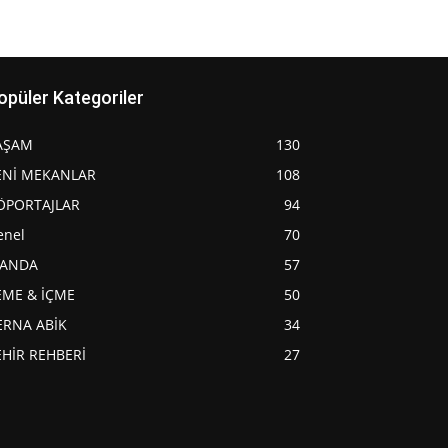
opüler Kategoriler
AŞAM
130
ENİ MEKANLAR
108
ÖPORTAJLAR
94
enel
70
JANDA
57
EME & İÇME
50
ERNA ABİK
34
EHİR REHBERİ
27