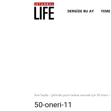
DERGİDE BU AY
YEME
Ana Sayfa
Şehirde yazın tadına varmak için 50 öneri
50-oneri-11