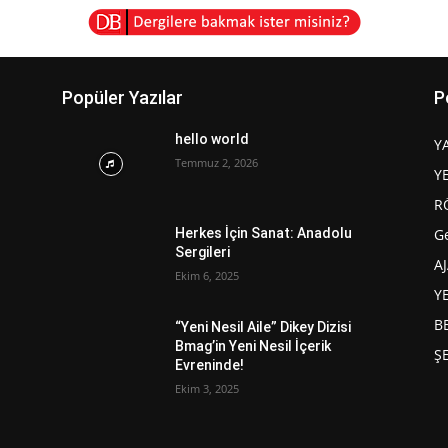
Popüler Yazılar
P
hello world
Y
Temmuz 2, 2026
Y
R
G
Herkes İçin Sanat: Anadolu
Sergileri
A
Ekim 6, 2025
Y
B
“Yeni Nesil Aile” Dikey Dizisi
Bmag’in Yeni Nesil İçerik
Ş
Evreninde!
Ekim 3, 2025