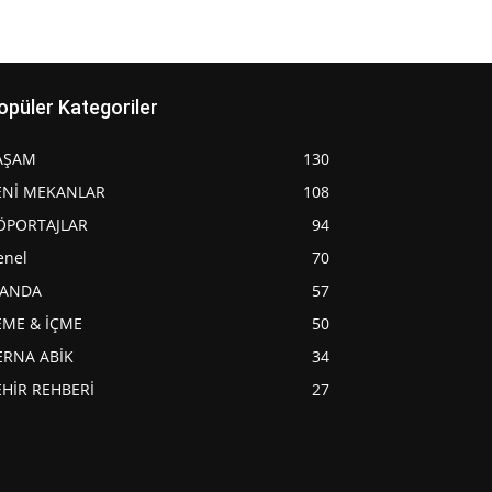
opüler Kategoriler
AŞAM
130
ENİ MEKANLAR
108
ÖPORTAJLAR
94
enel
70
JANDA
57
EME & İÇME
50
ERNA ABİK
34
EHİR REHBERİ
27