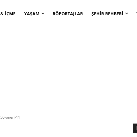
 & İÇME
YAŞAM
RÖPORTAJLAR
ŞEHİR REHBERİ
50-oneri-11