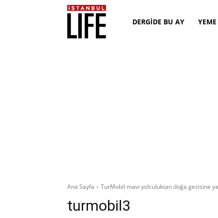
DERGİDE BU AY
YEME
Ana Sayfa
TurMobil mavi yolculuktan doğa gezisine y
turmobil3