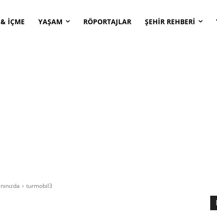
 & İÇME
YAŞAM
RÖPORTAJLAR
ŞEHİR REHBERİ
anınızda
turmobil3