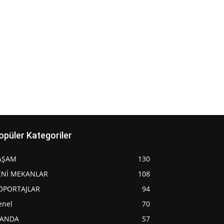
opüler Kategoriler
AŞAM
130
ENİ MEKANLAR
108
ÖPORTAJLAR
94
enel
70
JANDA
57