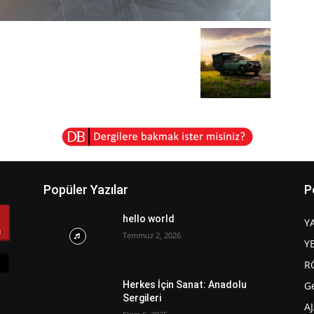
Popüler Yazılar
P
hello world
Y
Temmuz 2, 2026
Y
R
G
Herkes İçin Sanat: Anadolu
Sergileri
A