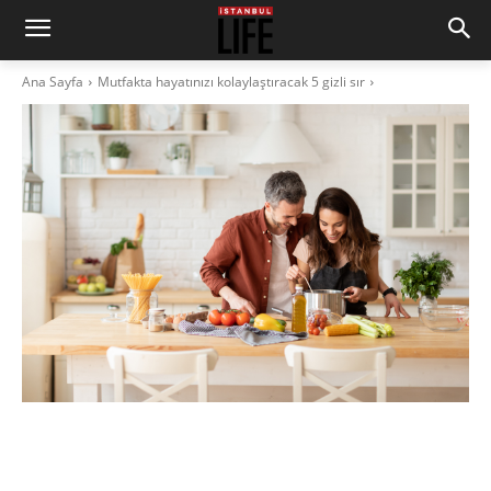
Ana Sayfa
Mutfakta hayatınızı kolaylaştıracak 5 gizli sır