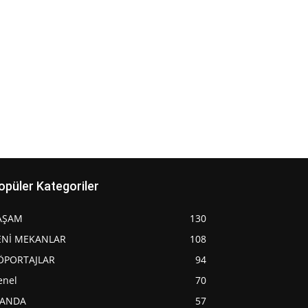
opüler Kategoriler
AŞAM
130
ENİ MEKANLAR
108
ÖPORTAJLAR
94
enel
70
JANDA
57