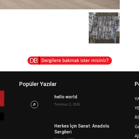
Popüler Yazılar
P
hello world
Y
Temmuz 2, 2026
Y
R
G
Herkes İçin Sanat: Anadolu
Sergileri
A