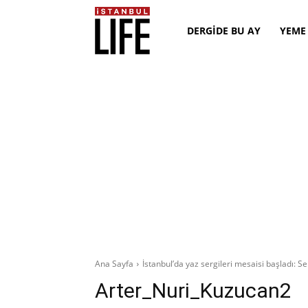
DERGİDE BU AY
YEME
Ana Sayfa
İstanbul’da yaz sergileri mesaisi başladı: Seri
Arter_Nuri_Kuzucan2