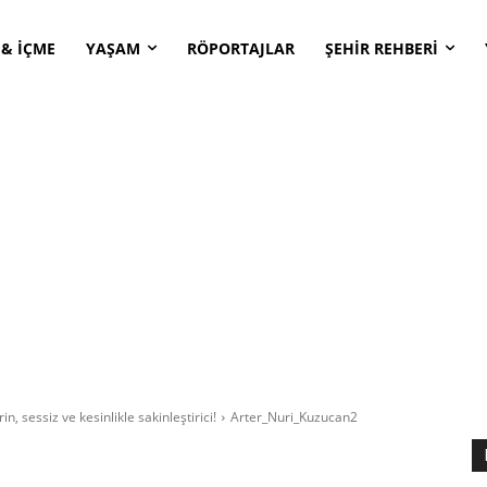
 & İÇME
YAŞAM
RÖPORTAJLAR
ŞEHİR REHBERİ
n, sessiz ve kesinlikle sakinleştirici!
Arter_Nuri_Kuzucan2