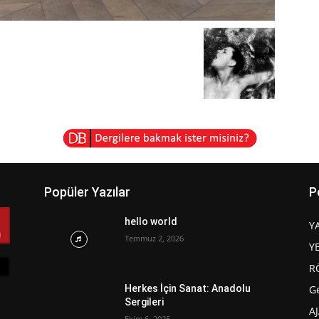
Popüler Yazılar
P
hello world
Y
Temmuz 2, 2026
Y
R
G
Herkes İçin Sanat: Anadolu
Sergileri
A
Ekim 6, 2025