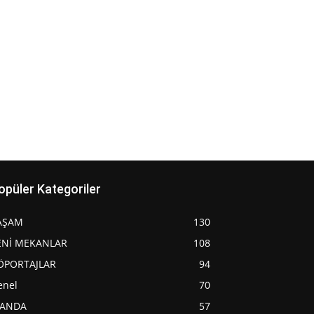
opüler Kategoriler
AŞAM
130
ENİ MEKANLAR
108
ÖPORTAJLAR
94
enel
70
JANDA
57