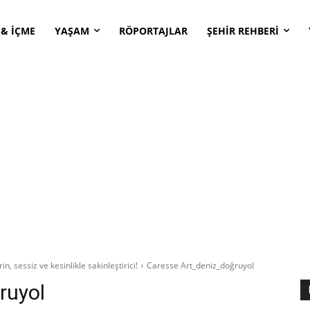
 & İÇME
YAŞAM
RÖPORTAJLAR
ŞEHİR REHBERİ
n, sessiz ve kesinlikle sakinleştirici!
Caresse Art_deniz_doğruyol
ruyol