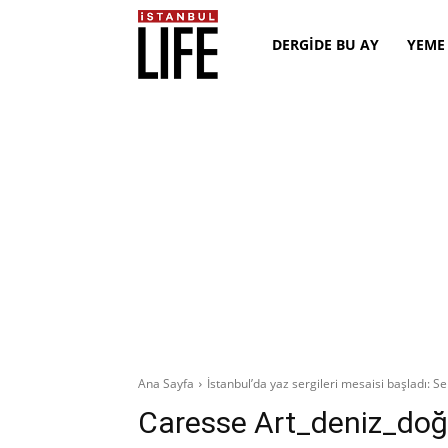
DERGİDE BU AY
YEME
Ana Sayfa
İstanbul’da yaz sergileri mesaisi başladı: Seri
Caresse Art_deniz_doğ