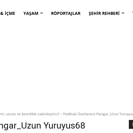
 & İÇME
YAŞAM
RÖPORTAJLAR
ŞEHİR REHBERİ
n, sessiz ve kesinlikle sakinleştirici!
Yedikule Gazhanesi Hangar_Uzun Yuruyus
angar_Uzun Yuruyus68