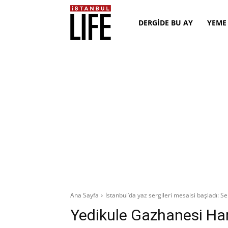
DERGİDE BU AY
YEME
Ana Sayfa
İstanbul’da yaz sergileri mesaisi başladı: Seri
Yedikule Gazhanesi H