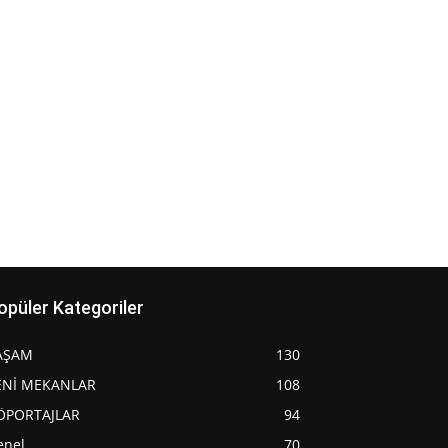
opüler Kategoriler
AŞAM
130
ENİ MEKANLAR
108
ÖPORTAJLAR
94
enel
70