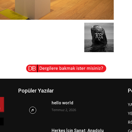
Popüler Yazılar
P
hello world
Y
Temmuz 2, 2026
Y
R
G
Herkes İçin Sanat: Anadolu