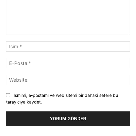
Yorum:
İsi
E-
Pos
Web
Ismimi, e-postamı ve web sitemi bir dahaki sefere bu
tarayıcıya kaydet.