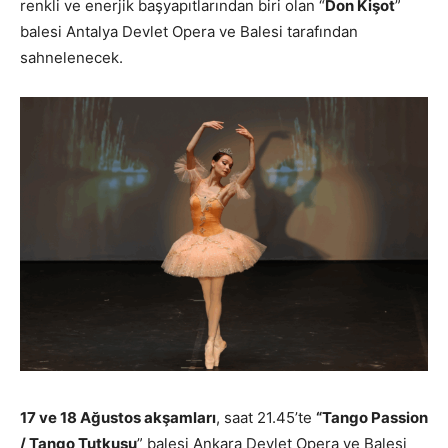
renkli ve enerjik başyapıtlarından biri olan “
Don Kişot
”
balesi Antalya Devlet Opera ve Balesi tarafından
sahnelenecek.
17 ve 18 Ağustos akşamları
, saat 21.45’te
“Tango Passion
/ Tango Tutkusu
” balesi Ankara Devlet Opera ve Balesi