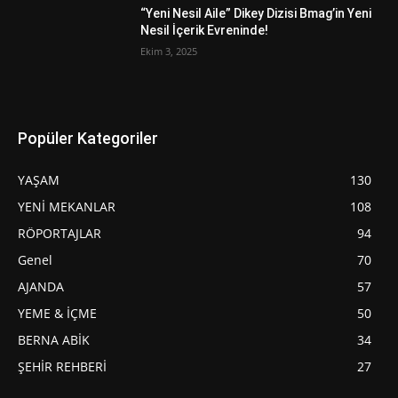
“Yeni Nesil Aile” Dikey Dizisi Bmag’in Yeni
Nesil İçerik Evreninde!
Ekim 3, 2025
Popüler Kategoriler
YAŞAM
130
YENİ MEKANLAR
108
RÖPORTAJLAR
94
Genel
70
AJANDA
57
YEME & İÇME
50
BERNA ABİK
34
ŞEHİR REHBERİ
27