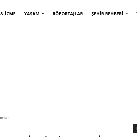
 & İÇME
YAŞAM
RÖPORTAJLAR
ŞEHİR REHBERİ
ımlar