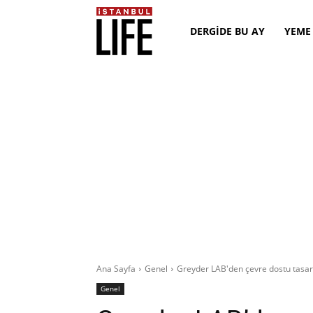
DERGİDE BU AY
YEME
Ana Sayfa
Genel
Greyder LAB'den çevre dostu tasar
Genel