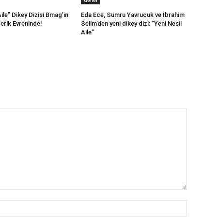
Genel
Aile” Dikey Dizisi Bmag’in
Eda Ece, Sumru Yavrucuk ve İbrahim
çerik Evreninde!
Selim’den yeni dikey dizi: “Yeni Nesil
Aile”
İsim:*