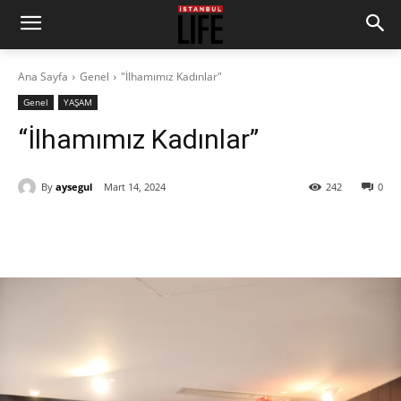
Ana Sayfa
Genel
"İlhamımız Kadınlar"
Genel
YAŞAM
“İlhamımız Kadınlar”
By
aysegul
Mart 14, 2024
242
0