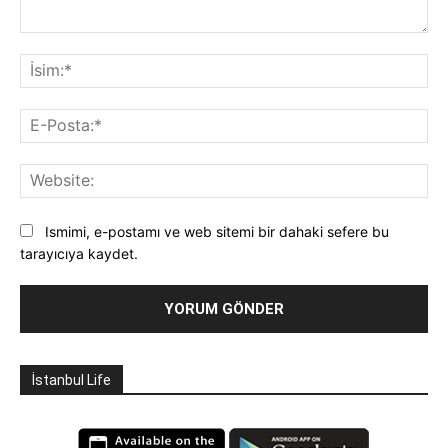
Yorum:
İsi
E-
Pos
Web
Ismimi, e-postamı ve web sitemi bir dahaki sefere bu
tarayıcıya kaydet.
İstanbul Life